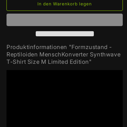
für
für
In den Warenkorb legen
Formzustand
Formzustand
-
-
Reptiloiden
Reptiloiden
MenschKonverter
MenschKonverter
Synthwave
Synthwave
T-
T-
Shirt
Shirt
Produktinformationen "Formzustand -
Size
Size
Reptiloiden MenschKonverter Synthwave
M
M
T-Shirt Size M Limited Edition"
Limited
Limited
Edition
Edition