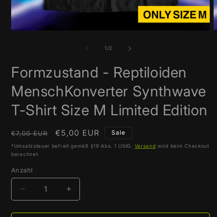
Medien
M
1
2
in
i
von
1
/
2
Modal
M
öffnen
ö
Formzustand - Reptiloiden
MenschKonverter Synthwave
T-Shirt Size M Limited Edition
Normaler
Verkaufspreis
€5,00 EUR
Sale
€7,00 EUR
Preis
*Umsatzsteuer befreit gemäß §19 Abs. 1 UStG.
Versand
wird beim Checkout
berechnet
Anzahl
Verringere
Erhöhe
die
die
Menge
Menge